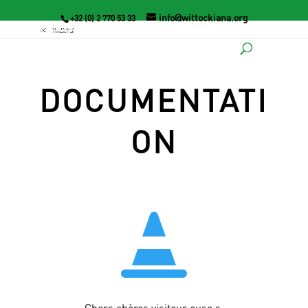
info@wittockiana.org
+32 (0) 2 770 53 33
DOCUMENTATI
ON
